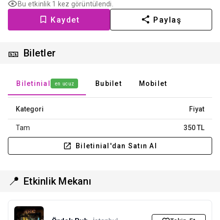
Bu etkinlik 1 kez görüntülendi.
Kaydet
Paylaş
🎫
Biletler
Biletinial
Bubilet
Mobilet
en ucuz
Kategori
Fiyat
Tam
350 TL
Biletinial'dan Satın Al
📍
Etkinlik Mekanı