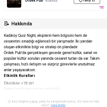
Ördek Pub
· İstanbul
Takip Et
📝
Hakkında
Kadıköy Quiz Night, ekiplerin hem bilgisini hem de
cesaretini sınadığı eğlenceli bir yarışmadır. İki yarıdan
oluşan etkinlikte bilgi ve strateji ön plandadır.
Ördek Pub'da gerçekleşen gecede genel kültür, sanat ve
popüler kültür soruları yanında cesaret turları da var. Takım
çalışması, hızlı iletişim ve sürpriz görevlerle unutulmaz
anlar yaşayacaksın.
Etkinlik Kuralları
Etkinlikler +18 dir!
Sahne tarafından çekim yapılabilir.
Seyircilerin video kaydı alması yasaktır.
Alkollü mekan.
Bazı bilgileri yapay zeka ile zenginleştiriyoruz. Bir hata mı fark
ettin?
Hata Bildir
Otopark yok.