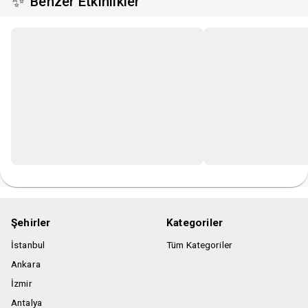
✨
Benzer Etkinlikler
sahiptir. Numarasız oturma düzenine sahip etkinliklerde
katılımcılar alan sorumlusunun yönlendirmesi doğrultusunda
oturmayı kabul eder.
• Organizasyon sahibi kurum mekansal yahut mücbir
sebepler dahilinde etkinlik içeriğinde, başlangıç ve bitiş
saatlerinde değişiklik yapma hakkına sahiptir.
Şehirler
Kategoriler
İstanbul
Tüm Kategoriler
Ankara
İzmir
Antalya