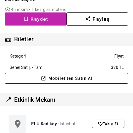
Bu etkinlik 1 kez görüntülendi.
Kaydet
Paylaş
🎫
Biletler
Kategori
Fiyat
Genel Satış - Tam
330 TL
Mobilet'ten Satın Al
📍
Etkinlik Mekanı
FLU Kadıköy
· İstanbul
Takip Et