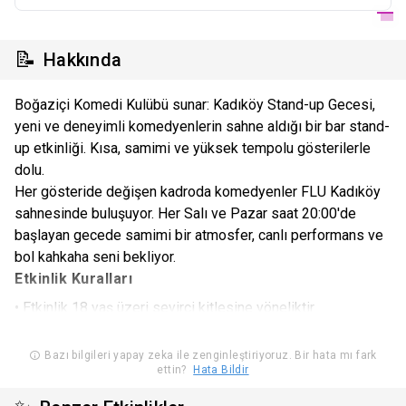
📝
Hakkında
Boğaziçi Komedi Kulübü sunar: Kadıköy Stand-up Gecesi,
yeni ve deneyimli komedyenlerin sahne aldığı bir bar stand-
up etkinliği. Kısa, samimi ve yüksek tempolu gösterilerle
dolu.
Her gösteride değişen kadroda komedyenler FLU Kadıköy
sahnesinde buluşuyor. Her Salı ve Pazar saat 20:00'de
başlayan gecede samimi bir atmosfer, canlı performans ve
bol kahkaha seni bekliyor.
Etkinlik Kuralları
• Etkinlik 18 yaş üzeri seyirci kitlesine yöneliktir.
Etkinlik başlangıç saatinden 15 dakika sonra girişler kapanır.
• Gününde ve saatinde kullanılmayan biletler geçersizdir.
Bazı bilgileri yapay zeka ile zenginleştiriyoruz. Bir hata mı fark
ettin?
Hata Bildir
• Organizasyon sahibi kurum etkinlik alanı oturum düzeninde
uygun gördüğü durumlarda yer değişikliği yapma hakkına