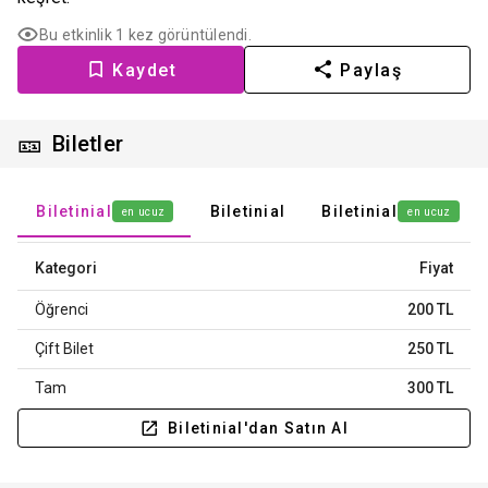
Bu etkinlik 1 kez görüntülendi.
Kaydet
Paylaş
🎫
Biletler
Biletinial
Biletinial
Biletinial
en ucuz
en ucuz
Kategori
Fiyat
Öğrenci
200 TL
Çift Bilet
250 TL
Tam
300 TL
Biletinial'dan Satın Al