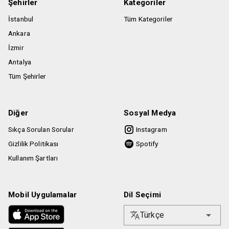
indirimli bilete tabi olduğu kabul ve tahaahüt eder. İndirimli
Şehirler
Kategoriler
biletler için satın alınan biletin etkinlik mekanında kimlik
İstanbul
Tüm Kategoriler
ibrazı zorunlu olacaktır.
Ankara
Etkinlik saatine geç kalınması durumunda Biletinial
İzmir
kullanıcının etkinlik mekanına alınması konusunda hiçbir
Antalya
şekilde sorumlu değildir.
Tüm Şehirler
Diğer
Sosyal Medya
Sıkça Sorulan Sorular
Instagram
Gizlilik Politikası
Spotify
Kullanım Şartları
Mobil Uygulamalar
Dil Seçimi
Türkçe