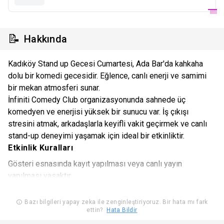
📝
Hakkında
Kadıköy Stand up Gecesi Cumartesi, Ada Bar'da kahkaha
dolu bir komedi gecesidir. Eğlence, canlı enerji ve samimi
bir mekan atmosferi sunar.
İnfiniti Comedy Club organizasyonunda sahnede üç
komedyen ve enerjisi yüksek bir sunucu var. İş çıkışı
stresini atmak, arkadaşlarla keyifli vakit geçirmek ve canlı
stand-up deneyimi yaşamak için ideal bir etkinliktir.
Etkinlik Kuralları
Gösteri esnasında kayıt yapılması veya canlı yayın
yapılması yasaktır.
Organizasyon firması etkinlik için uygun görmediği kişileri,
Bazı bilgileri yapay zeka ile zenginleştiriyoruz. Bir hata mı fark
ettin?
Hata Bildir
etkinlik mekanına almama hakkına sahiptir.