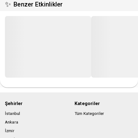
✨
Benzer Etkinlikler
Etkinlikte +18 yaş sınırı vardır.
Gösteri süresi yaklaşık 2 saattir.
Organizasyon firması etkinliği kayıt altına alma hakkına
sahiptir.
Organizasyon firması, etkinlik saatinden sonra gelen bilet
sahibi müşterileri etkinlik mekanına almama hakkına sahiptir.
Şehirler
Kategoriler
İstanbul
Tüm Kategoriler
Ankara
İzmir