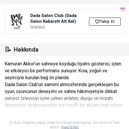
Dada Salon Club (Dada
Salon Kabarett Alt Kat)
·
Takip Et
İstanbul
📝
Hakkında
Kamuran Akkor'un sahneye koyduğu tiyatro gösterisi, içten
ve etkileyici bir performans sunuyor. Kısa, yoğun ve
seyirciyle kurulan bağ ön planda.
Dada Salon Club'un samimi atmosferinde gerçekleşen bu
oyun, oyuncunun deneyimi ve sahne hâkimiyetiyle dikkat
çekiyor. İzleyiciyi içine çeken anlatım, duygu ve mizahı
dengeliyor; tiyatroseverler için keyifli bir akşam vaat ediyor.
Bazı bilgileri yapay zeka ile zenginleştiriyoruz. Bir hata mı fark
ettin?
Hata Bildir