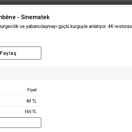
embène - Sinematek
gecilik ve yabancılaşmayı güçlü kurguyla anlatıyor. 4K restorasyo
Paylaş
Fiyat
83 TL
165 TL