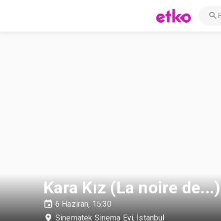
Kara Kız (La noire de...)
6 Haziran, 15:30
Sinematek Sinema Evi
,
İstanbul