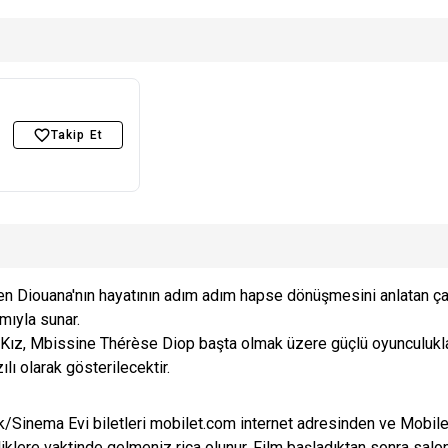
Takip Et
en Diouana'nın hayatının adım adım hapse dönüşmesini anlatan çarp
mıyla sunar.
ız, Mbissine Thérèse Diop başta olmak üzere güçlü oyunculuklar
lı olarak gösterilecektir.
Sinema Evi biletleri mobilet.com internet adresinden ve Mobilet 
klere vaktinde gelmeniz rica olunur. Film başladıktan sonra salon