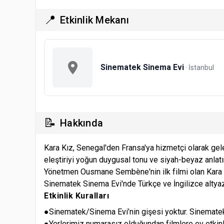
📍
Etkinlik Mekanı
Sinematek Sinema Evi
· İstanbul
📝
Hakkında
Kara Kız, Senegal'den Fransa'ya hizmetçi olarak gel
eleştiriyi yoğun duygusal tonu ve siyah-beyaz anlatı
Yönetmen Ousmane Sembène'nin ilk filmi olan Kara K
Sinematek Sinema Evi'nde Türkçe ve İngilizce altyazı
Etkinlik Kuralları
●Sinematek/Sinema Evi’nin gişesi yoktur. Sinematek/
●Yerlerimiz numarasız olduğundan filmlere ev etkinli