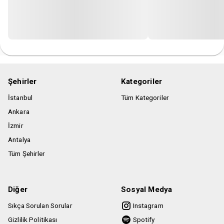
Etkinlik girişinde bilet kontrolü yapılacaktır, biletinizi
telefondan göstermeniz yeterlidir.
Organizasyon yetkilileri gerekli gördüğü seyirciyi bilet
iadesi gerçekleştirerek salona almama hakkına sahiptir.
Şehirler
Kategoriler
İstanbul
Tüm Kategoriler
Ankara
İzmir
Antalya
Tüm Şehirler
Diğer
Sosyal Medya
Sıkça Sorulan Sorular
Instagram
Gizlilik Politikası
Spotify