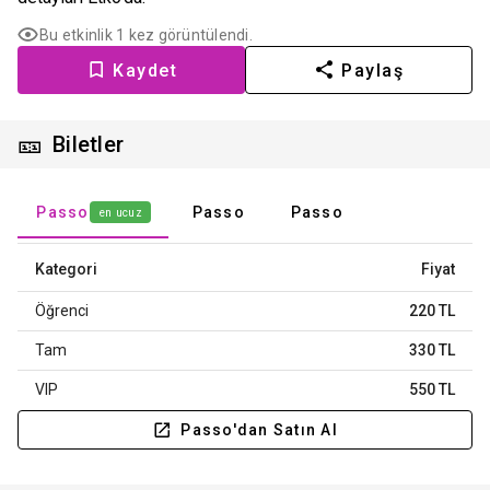
Bu etkinlik 1 kez görüntülendi.
Kaydet
Paylaş
🎫
Biletler
Passo
Passo
Passo
en ucuz
Kategori
Fiyat
Öğrenci
220 TL
Tam
330 TL
VIP
550 TL
Passo'dan Satın Al