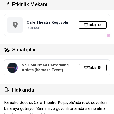
📍
Etkinlik Mekanı
Cafe Theatre Koşuyolu
·
Takip Et
İstanbul
🎤
Sanatçılar
No Confirmed Performing
Takip Et
Artists (Karaoke Event)
📝
Hakkında
Karaoke Gecesi, Cafe Theatre Koşuyolu'nda rock severleri
bir araya getiriyor. Samimi ve güvenli ortamda sahne alma