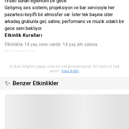
fırsatı sunan eğlenceli bir gece.
Gelişmiş ses sistemi, projeksiyon ve bar servisiyle her
pazartesi keyifli bir atmosfer var. İster tek başına ister
arkadaş grubunla gel; sahne, performans ve müzik odaklı bir
gece seni bekliyor.
Etkinlik Kuralları
Etkinlikte 14 yaş sınırı vardır. 14 yaş altı salona
alınmamaktadır.
Satın alınan biletlerde iptal, iade ve değişiklik
Bazı bilgileri yapay zeka ile zenginleştiriyoruz. Bir hata mı fark
ettin?
Hata Bildir
yapılmamaktadır.
✨
Benzer Etkinlikler
Etkinlikte numarasız oturma düzeni bulunmaktadır.
Aynı isim ve mail adresi üzerinden satın alınan biletlerin
koltuk numaraları yan yana verilmektedir.
Etkinlik başlamasının ardından salona seyirci alınmayacaktır.