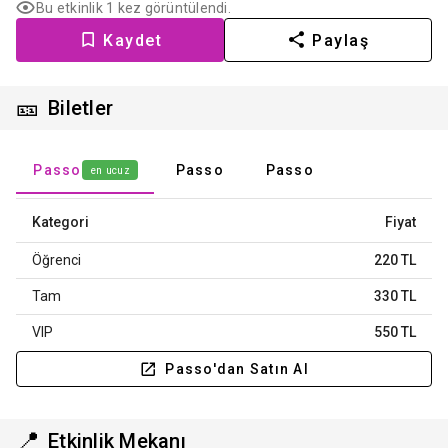
Bu etkinlik 1 kez görüntülendi.
Kaydet
Paylaş
🎫
Biletler
Passo
Passo
Passo
en ucuz
Kategori
Fiyat
Öğrenci
220 TL
Tam
330 TL
VIP
550 TL
Passo'dan Satın Al
📍
Etkinlik Mekanı