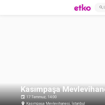
Kasımpaşa Mevlevihan
17 Temmuz, 14:00
Kasımpaşa Mevlevihanesi
,
İstanbul