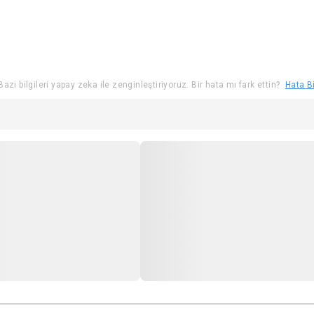
rcih edilir.
azı bilgileri yapay zeka ile zenginleştiriyoruz. Bir hata mı fark ettin?
Hata Bi
ör mevcuttur.