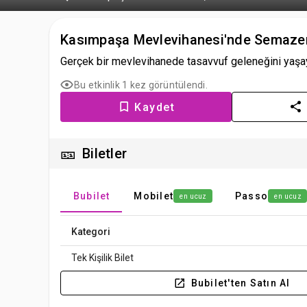
Kasımpaşa Mevlevihanesi'nde Semazen 
Gerçek bir mevlevihanede tasavvuf geleneğini yaşayın; 
Bu etkinlik 1 kez görüntülendi.
Kaydet
🎫
Biletler
Bubilet
Mobilet
Passo
en ucuz
en ucuz
Kategori
Tek Kişilik Bilet
Bubilet'ten Satın Al