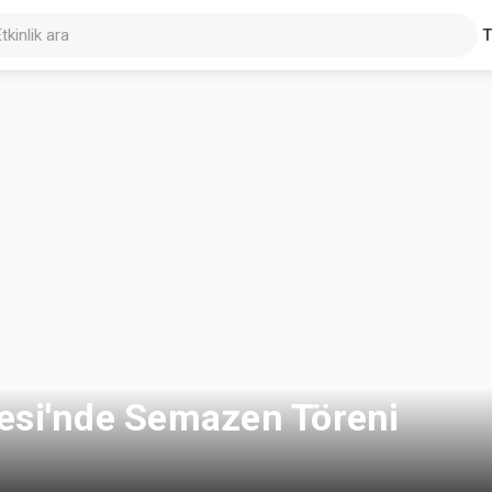
esi'nde Semazen Töreni