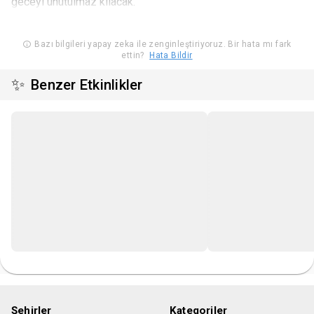
geceyi unutulmaz kılacak.
Bazı bilgileri yapay zeka ile zenginleştiriyoruz. Bir hata mı fark
ettin?
Hata Bildir
✨
Benzer Etkinlikler
Şehirler
Kategoriler