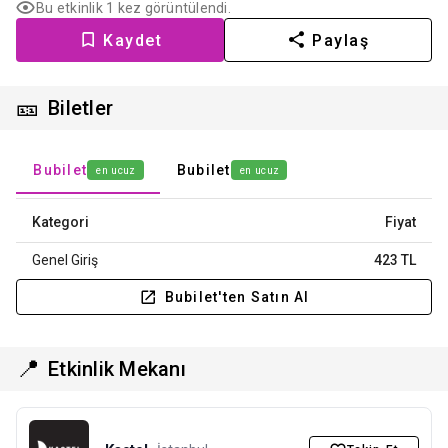
Bu etkinlik 1 kez görüntülendi.
Kaydet
Paylaş
🎫
Biletler
Bubilet
Bubilet
en ucuz
en ucuz
Kategori
Fiyat
Genel Giriş
423 TL
Bubilet'ten Satın Al
📍
Etkinlik Mekanı