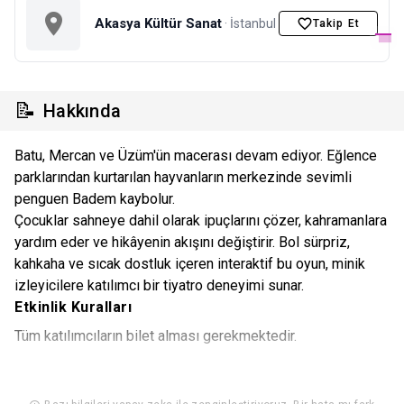
Akasya Kültür Sanat
· İstanbul
Takip Et
📝
Hakkında
Batu, Mercan ve Üzüm'ün macerası devam ediyor. Eğlence
parklarından kurtarılan hayvanların merkezinde sevimli
penguen Badem kaybolur.
Çocuklar sahneye dahil olarak ipuçlarını çözer, kahramanlara
yardım eder ve hikâyenin akışını değiştirir. Bol sürpriz,
kahkaha ve sıcak dostluk içeren interaktif bu oyun, minik
izleyicilere katılımcı bir tiyatro deneyimi sunar.
Etkinlik Kuralları
Tüm katılımcıların bilet alması gerekmektedir.
Çocuklar, oyuna bir ebeveyn eşliğinde katılmalıdır. Çocuklar
emanet alınmamaktadır.