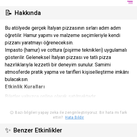
📝
Hakkında
Bu atölyede gerçek İtalyan pizzasının sırları adım adım
öğretilir. Hamur yapımı ve malzeme seçimleriyle kendi
pizzanı yaratmayı öğreneceksin.
Impasto (hamur) ve cottura (pişirme teknikleri) uygulamalı
gösterilir. Geleneksel İtalyan pizzası ve tatlı pizza
hazırlıklarıyla lezzetli bir deneyim sunulur. Samimi
atmosferde pratik yapma ve tarifleri kişiselleştirme imkânı
bulacaksın.
Etkinlik Kuralları
Biletler yalnızca online olarak satılmaktadır.
Workshop çalışmaları (çocuk workshopları hariç) 18 yaş ve
üzeri katılımcılara yöneliktir.
Bazı bilgileri yapay zeka ile zenginleştiriyoruz. Bir hata mı fark
ettin?
Hata Bildir
Programlarımız, en az 4 kişinin katılımıyla
gerçekleşmektedir.
✨
Benzer Etkinlikler
Biletler tek kişiliktir ve her istasyonda sadece bir kişi