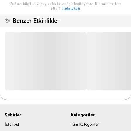
Bazı bilgileri yapay zeka ile zenginleştiriyoruz. Bir hata mı fark
ettin?
Hata Bildir
✨
Benzer Etkinlikler
Şehirler
Kategoriler
İstanbul
Tüm Kategoriler