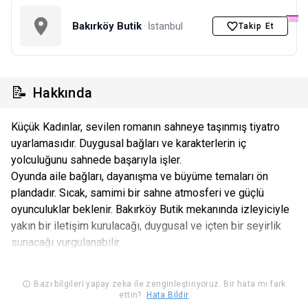
Bakırköy Butik
· İstanbul
Takip Et
📝
Hakkında
Küçük Kadınlar, sevilen romanın sahneye taşınmış tiyatro
uyarlamasıdır. Duygusal bağları ve karakterlerin iç
yolculuğunu sahnede başarıyla işler.
Oyunda aile bağları, dayanışma ve büyüme temaları ön
plandadır. Sıcak, samimi bir sahne atmosferi ve güçlü
oyunculuklar beklenir. Bakırköy Butik mekanında izleyiciyle
yakın bir iletişim kurulacağı, duygusal ve içten bir seyirlik
sunacağı vurgulanabilir.
Bazı bilgileri yapay zeka ile zenginleştiriyoruz. Bir hata mı fark
ettin?
Hata Bildir