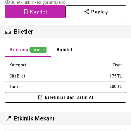
Bu etkinlik 1 kez görüntülendi.
Kaydet
Paylaş
🎫
Biletler
Biletinial
Bubilet
en ucuz
Kategori
Fiyat
Çift Bilet
175 TL
Tam
200 TL
Biletinial'dan Satın Al
📍
Etkinlik Mekanı