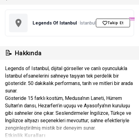
Legends Of Istanbul
· İstanbul
Takip Et
📝
Hakkında
Legends of Istanbul, dijital görseller ve canlı oyunculukla
İstanbul efsanelerini sahneye taşıyan tek perdelik bir
gösteridir. 50 dakikalık performans, tarih ve mitleri bir arada
sunar.
Gösteride 15 farklı kostüm, Medusa’nın Laneti, Hürrem
Sultan’ın dansı, Hezarfen’in uçuşu ve Ayasofya’nın kuruluşu
gibi sahneler öne çıkar. Seslendirmeler İngilizce, Türkçe ve
İngilizce altyazı seçenekleri mevcuttur; sahne efektleriyle
zenginleştirilmiş mistik bir deneyim sunar.
Etkinlik Kuralları