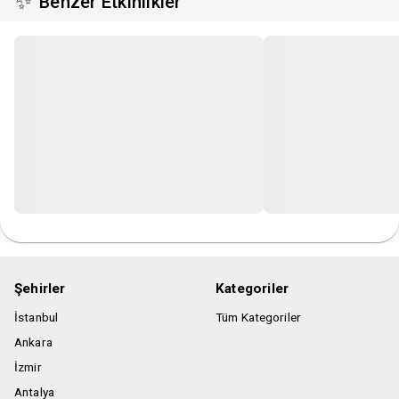
✨
Benzer Etkinlikler
AİTTİR.
-Organizasyon şirketinin programda ve bilet fiyatlarında
değişiklik yapma hakkı saklıdır.
-Organizasyon şirketi uygun görmediği kişileri, bilet ücretini
iade ederek etkinlik mekanına almama hakkına sahiptir.
-Sergi, ışığa duyarlı epilepsi hastalarını rahatsız edebilecek
görsel efektler içermektedir.
-Sergi, yüksek ses içermektedir.
-Yüksek ses ve görüntüden dolayı 0-3 yaş arası çocuklar ve
evcil hayvanlar sergiye kabul edilmemektedir.
Şehirler
Kategoriler
İstanbul
Tüm Kategoriler
Ankara
İzmir
Antalya