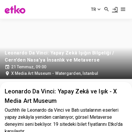
TR
Leonardo Da Vinci: Yapay Zekâ Işığın Bilgeliği /
Cern’den Nasa’ya İnsanlık ve Metaverse
21 Temmuz, 09:00
X Media Art Museum - Watergarden
,
İstanbul
Leonardo Da Vinci: Yapay Zekâ ve Işık - X
Media Art Museum
Ouchhh ile Leonardo da Vinci ve Batı ustalarının eserleri
yapay zekâyla yeniden canlanıyor; görsel Metaverse
deneyimi seni bekliyor. 19 sitedeki bilet fiyatlarını Etko'da
karşılaştır.