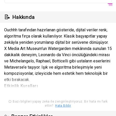
📝
Hakkında
Ouchhh tarafından hazırlanan gösteride, dijital veriler renk;
algoritma fırça olarak kullanılıyor. Klasik başyapıtlar yapay
zekâyla yeniden yorumlanıp dijital bir serüvene dönüşüyor.
X Media Art Museum’un Watergarden mekânında sunulan 15
dakikalık deneyim, Leonardo da Vinci öncülüğündeki mirası
ve Michelangelo, Raphael, Botticelli gibi ustaların eserlerini
Metaverse’e taşıyor. Işık ve algoritma birleşimiyle yeni
kompozisyonlar, izleyicide hem estetik hem teknolojik bir
etki bırakacak.
Etkinlik Kuralları
-4 yaş ve üzeri için uygundur. Yüksek ses ve yoğun görsel
içerikler sebebiyle 0–3 yaş çocuklar ve evcil hayvanlar
Bazı bilgileri yapay zeka ile zenginleştiriyoruz. Bir hata mı fark
ettin?
Hata Bildir
kabul edilmemektedir.
-Etkinliğe giriş saatiniz satın aldığınız TARİH VE SEANSA