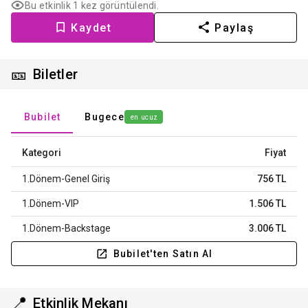
Bu etkinlik 1 kez görüntülendi.
Kaydet
Paylaş
🎫
Biletler
Bubilet
Bugece
en ucuz
Kategori
Fiyat
1.Dönem-Genel Giriş
756 TL
1.Dönem-VIP
1.506 TL
1.Dönem-Backstage
3.006 TL
Bubilet'ten Satın Al
📍
Etkinlik Mekanı