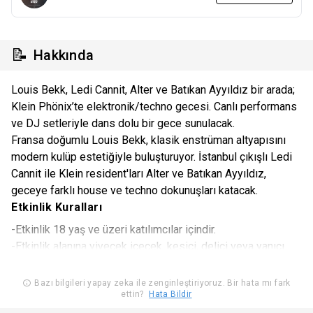
📝
Hakkında
Louis Bekk, Ledi Cannit, Alter ve Batıkan Ayyıldız bir arada;
Klein Phönix’te elektronik/techno gecesi. Canlı performans
ve DJ setleriyle dans dolu bir gece sunulacak.
Fransa doğumlu Louis Bekk, klasik enstrüman altyapısını
modern kulüp estetiğiyle buluşturuyor. İstanbul çıkışlı Ledi
Cannit ile Klein resident'ları Alter ve Batıkan Ayyıldız,
geceye farklı house ve techno dokunuşları katacak.
Etkinlik Kuralları
-Etkinlik 18 yaş ve üzeri katılımcılar içindir.
-Etkinlik alanına yiyecek içecek, kesici, delici veya yanıcı
alet sokmak yasaktır.
-Etkinlik katılımcıları etkinlik alanı içerisinde fotoğraf &
Bazı bilgileri yapay zeka ile zenginleştiriyoruz. Bir hata mı fark
ettin?
Hata Bildir
video çekiminin yapılacağını kabul eder.