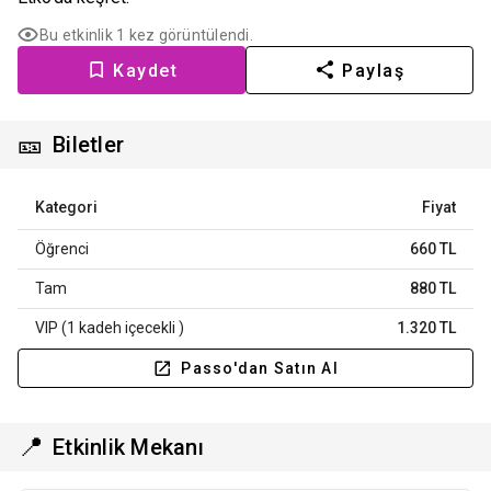
Bu etkinlik 1 kez görüntülendi.
Kaydet
Paylaş
🎫
Biletler
Kategori
Fiyat
Öğrenci
660 TL
Tam
880 TL
VIP (1 kadeh içecekli )
1.320 TL
Passo'dan Satın Al
📍
Etkinlik Mekanı