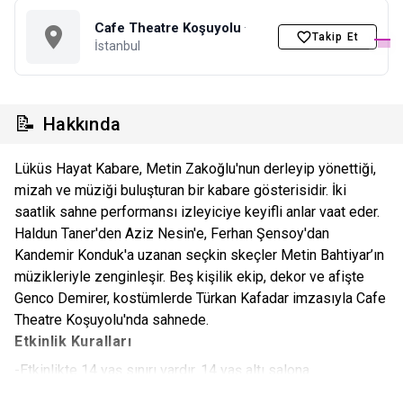
Cafe Theatre Koşuyolu
·
Takip Et
İstanbul
📝
Hakkında
Lüküs Hayat Kabare, Metin Zakoğlu'nun derleyip yönettiği,
mizah ve müziği buluşturan bir kabare gösterisidir. İki
saatlik sahne performansı izleyiciye keyifli anlar vaat eder.
Haldun Taner'den Aziz Nesin'e, Ferhan Şensoy'dan
Kandemir Konduk'a uzanan seçkin skeçler Metin Bahtiyar’ın
müzikleriyle zenginleşir. Beş kişilik ekip, dekor ve afişte
Genco Demirer, kostümlerde Türkan Kafadar imzasıyla Cafe
Theatre Koşuyolu'nda sahnede.
Etkinlik Kuralları
-Etkinlikte 14 yaş sınırı vardır. 14 yaş altı salona
alınmamaktadır.