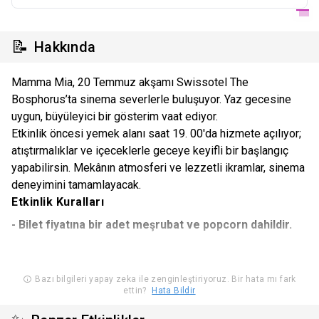
📝
Hakkında
Mamma Mia, 20 Temmuz akşamı Swissotel The
Bosphorus’ta sinema severlerle buluşuyor. Yaz gecesine
uygun, büyüleyici bir gösterim vaat ediyor.
Etkinlik öncesi yemek alanı saat 19. 00'da hizmete açılıyor;
atıştırmalıklar ve içeceklerle geceye keyifli bir başlangıç
yapabilirsin. Mekânın atmosferi ve lezzetli ikramlar, sinema
deneyimini tamamlayacak.
Etkinlik Kuralları
- Bilet fiyatına bir adet meşrubat ve popcorn dahildir.
- Bilet fiyatları kişi başıdır.
Bazı bilgileri yapay zeka ile zenginleştiriyoruz. Bir hata mı fark
ettin?
Hata Bildir
Etkinlik, Swissotel The Bosphorus Istanbul Sultanpark’ta
gerçekleşecektir.