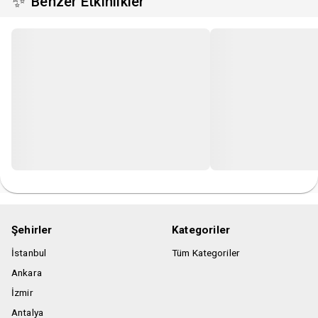
✨
Benzer Etkinlikler
Etkinlik girişinde bilet kontrolü yapılacaktır, biletinizi
telefondan göstermeniz gerekmektedir.
Etkinlik detayları organizatör firma tarafından değiştirilebilir.
Bilet fiyatına bir adet meşrubat ve popcorn dahildir.
Şehirler
Kategoriler
İstanbul
Tüm Kategoriler
Ankara
İzmir
Antalya