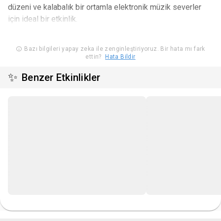
düzeni ve kalabalık bir ortamla elektronik müzik severler
için ideal bir etkinlik.
Bazı bilgileri yapay zeka ile zenginleştiriyoruz. Bir hata mı fark
ettin?
Hata Bildir
✨
Benzer Etkinlikler