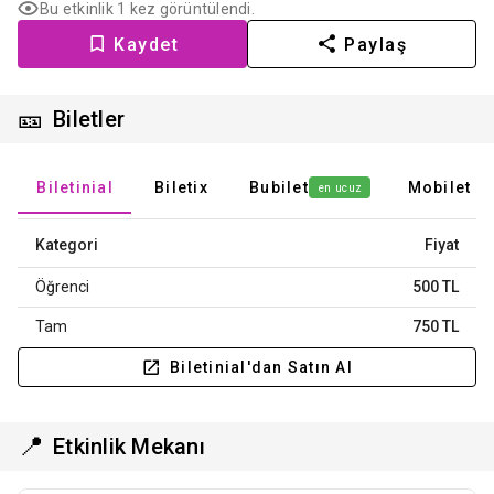
Bu etkinlik 1 kez görüntülendi.
Kaydet
Paylaş
🎫
Biletler
Biletinial
Biletix
Bubilet
Mobilet
en ucuz
Kategori
Fiyat
Öğrenci
500 TL
Tam
750 TL
Biletinial'dan Satın Al
📍
Etkinlik Mekanı