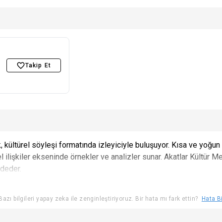
Takip Et
 kültürel söyleşi formatında izleyiciyle buluşuyor. Kısa ve yoğun b
el ilişkiler ekseninde örnekler ve analizler sunar. Akatlar Kült
adeder.
azı bilgileri yapay zeka ile zenginleştiriyoruz. Bir hata mı fark ettin?
Hata Bi