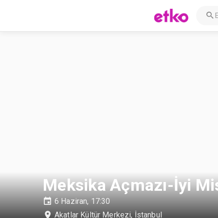
Meksika Açmazı-İyi Mis
6 Haziran, 17:30
Akatlar Kültür Merkezi
,
İstanbul