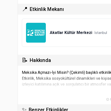
📍
Etkinlik Mekanı
Akatlar Kültür Merkezi
· İstanbul
📝
Hakkında
Meksika Açmazı-İyi Misin? (Çekimli) başlıklı etkinlik,
Etkinlik, Meksika sosyokültürel dinamikleri ve kişis
izleyici katılımına açık ve sorgulatıcı bir atmosfer v
B
✨
Benzer Etkinlikler