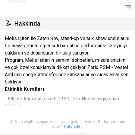
📝
Hakkında
Melis İşiten İle Zaten Şov, stand-up ve talk show unsurlarını
bir araya getiren eğlenceli bir sahne performansı. İzleyiciyi
güldüren ve düşündüren bir akış sunuyor.
Program; Melis İşiten'in samimi sohbetleri, mizahi anlatımı
ve çok özel konuklarıyla dikkat çekiyor. Zorlu PSM - Vestel
Amfi'nin enerjik atmosferinde kahkahalar ve sıcak anlar seni
bekliyor.
Etkinlik Kuralları
- Etkinlik kapı açılış saati 19:30, etkinlik başlangıç saati
21:00'dir.
Etkinlik 18 yaş ve üstü katılımcılar için uygundur. 18 yaş altı
Bazı bilgileri yapay zeka ile zenginleştiriyoruz. Bir hata mı fark
ettin?
Hata Bildir
seyircilerimiz etkinliğe katılamazlar.