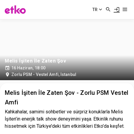
TR
Melis İşiten İle Zaten Şov
16 Haziran, 18:00
Zorlu PSM - Vestel Amfi
,
İstanbul
Melis İşiten İle Zaten Şov - Zorlu PSM Vestel
Amfi
Kahkahalar, samimi sohbetler ve sürpriz konuklarla Melis
İşiten’in enerjik talk show deneyimini yaşa. Etkinlik ruhunu
hissetmek için Türkiye’deki tüm etkinlikleri Etko’da keşfet.