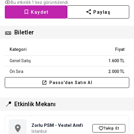
Bu etkinlik 1 kez görüntülendi.
Kaydet
Paylaş
🎫
Biletler
Kategori
Fiyat
Genel Satış
1.600 TL
Ön Sıra
2.000 TL
Passo'dan Satın Al
📍
Etkinlik Mekanı
Zorlu PSM - Vestel Amfi
·
Takip Et
İstanbul