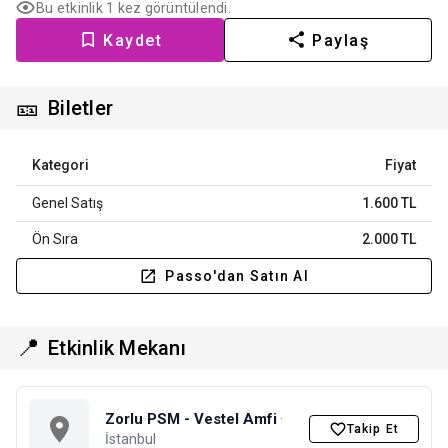
Bu etkinlik 1 kez görüntülendi.
Kaydet
Paylaş
🎫
Biletler
Kategori
Fiyat
Genel Satış
1.600 TL
Ön Sıra
2.000 TL
Passo'dan Satın Al
📍
Etkinlik Mekanı
Zorlu PSM - Vestel Amfi
·
Takip Et
İstanbul