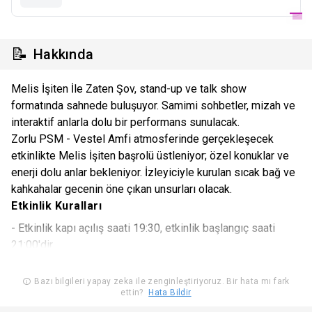
📝
Hakkında
Melis İşiten İle Zaten Şov, stand-up ve talk show
formatında sahnede buluşuyor. Samimi sohbetler, mizah ve
interaktif anlarla dolu bir performans sunulacak.
Zorlu PSM - Vestel Amfi atmosferinde gerçekleşecek
etkinlikte Melis İşiten başrolü üstleniyor; özel konuklar ve
enerji dolu anlar bekleniyor. İzleyiciyle kurulan sıcak bağ ve
kahkahalar gecenin öne çıkan unsurları olacak.
Etkinlik Kuralları
- Etkinlik kapı açılış saati 19:30, etkinlik başlangıç saati
21:00'dir.
Etkinlik 18 yaş ve üstü katılımcılar için uygundur. 18 yaş altı
Bazı bilgileri yapay zeka ile zenginleştiriyoruz. Bir hata mı fark
ettin?
Hata Bildir
seyircilerimiz etkinliğe katılamazlar.