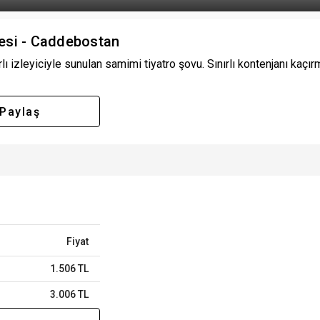
esi - Caddebostan
izleyiciyle sunulan samimi tiyatro şovu. Sınırlı kontenjanı kaçırma, 
Paylaş
Fiyat
1.506 TL
3.006 TL