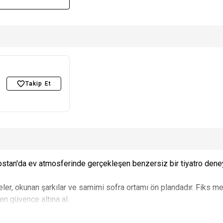
Takip Et
tan'da ev atmosferinde gerçekleşen benzersiz bir tiyatro deney
ler, okunan şarkılar ve samimi sofra ortamı ön plandadır. Fiks men
den güvence altına al.