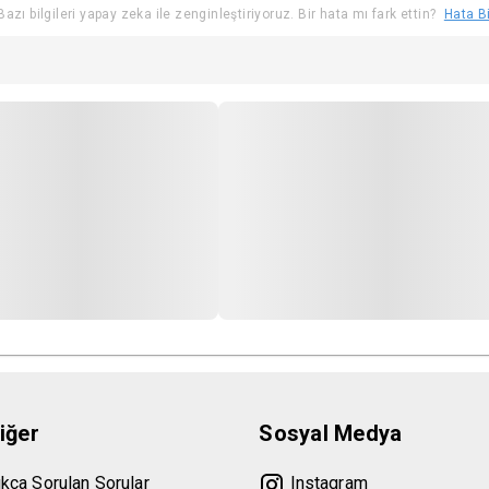
azı bilgileri yapay zeka ile zenginleştiriyoruz. Bir hata mı fark ettin?
Hata Bi
iğer
Sosyal Medya
ıkça Sorulan Sorular
Instagram