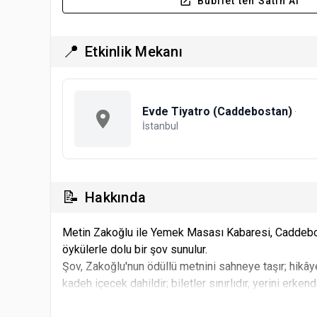
Bubilet'ten Satın Al
📍
Etkinlik Mekanı
Evde Tiyatro (Caddebostan)
·
İstanbul
📝
Hakkında
Metin Zakoğlu ile Yemek Masası Kabaresi, Caddebos
öykülerle dolu bir şov sunulur.
Şov, Zakoğlu'nun ödüllü metnini sahneye taşır; hikâye
kadeh içecek dahildir; biletler sınırlıdır, yerini erken