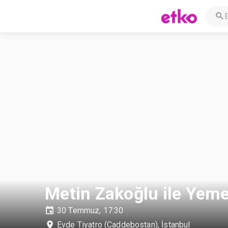
Metin Zakoğlu ile Yem
30 Temmuz, 17:30
Evde Tiyatro (Caddebostan)
,
İstanbul