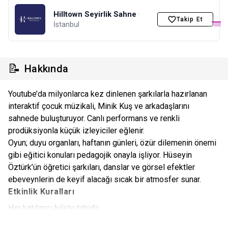
Hilltown Seyirlik Sahne
·
Takip Et
İstanbul
📝
Hakkında
Youtube’da milyonlarca kez dinlenen şarkılarla hazırlanan
interaktif çocuk müzikali, Minik Kuş ve arkadaşlarını
sahnede buluşturuyor. Canlı performans ve renkli
prodüksiyonla küçük izleyiciler eğlenir.
Oyun; duyu organları, haftanın günleri, özür dilemenin önemi
gibi eğitici konuları pedagojik onayla işliyor. Hüseyin
Öztürk’ün öğretici şarkıları, danslar ve görsel efektler
ebeveynlerin de keyif alacağı sıcak bir atmosfer sunar.
Etkinlik Kuralları
Her katılımcı bilete tabidir.
Etkinlik başlamadan önce etkinlik alanında yerinizi almanızı