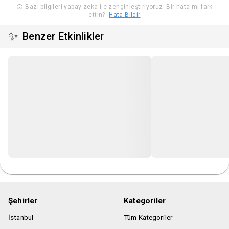
önemle rica ederiz.
Bazı bilgileri yapay zeka ile zenginleştiriyoruz. Bir hata mı fark
ettin?
Hata Bildir
✨
Benzer Etkinlikler
Şehirler
Kategoriler
İstanbul
Tüm Kategoriler