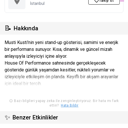
Takip Et
İstanbul
📝
Hakkında
Musti Kusti'nin yeni stand-up gösterisi, samimi ve enerjik
bir performans sunuyor. Kısa, dinamik ve güncel mizah
anlayışıyla izleyiciyi içine alıyor.
House Of Performance sahnesinde gerçekleşecek
gösteride günlük yaşamdan kesitler, nükteli yorumlar ve
izleyiciyle etkileşim ön planda. Keyifli bir akşam arayanlar
için ideal bir tercih.
Bazı bilgileri yapay zeka ile zenginleştiriyoruz. Bir hata mı fark
ettin?
Hata Bildir
✨
Benzer Etkinlikler