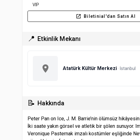
VIP
Biletinial'dan Satın Al
📍
Etkinlik Mekanı
Atatürk Kültür Merkezi
· İstanbul
📝
Hakkında
Peter Pan on Ice, J. M. Barrie’nin ölümsüz hikâyesin
İki saate yakın görsel ve atletik bir şölen sunuyor. I
Veronique Pasternak imzalı kostümler eşliğinde Neve