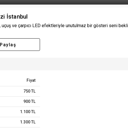
zi İstanbul
çuş ve çarpıcı LED efektleriyle unutulmaz bir gösteri seni bekliyo
Paylaş
Fiyat
750 TL
900 TL
1.100 TL
1.300 TL