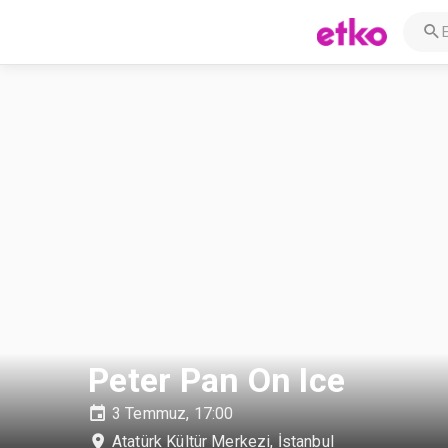
Peter Pan On Ice
3 Temmuz, 17:00
Atatürk Kültür Merkezi
,
İstanbul