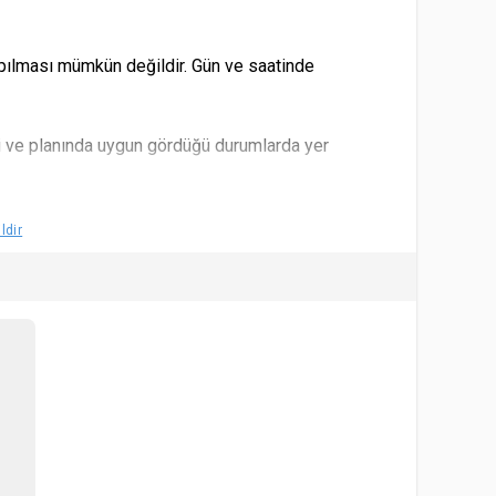
apılması mümkün değildir. Gün ve saatinde
i ve planında uygun gördüğü durumlarda yer
l eder. Yaş sınırları için satın alınan biletin etkinlik
ldir
irimli bilete tabi olduğu kabul ve tahaahüt eder.
orumlu değildir.