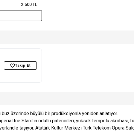
2.500 TL
Takip Et
i buz üzerinde büyülü bir prodüksiyonla yeniden anlatıyor.
mperial Ice Stars’ın ödüllü patencileri; yüksek tempolu akrobasi, h
rland’e taşıyor. Atatürk Kültür Merkezi Türk Telekom Opera Salo