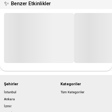
✨
Benzer Etkinlikler
Organizasyon firması etkinlik için uygun görmediği kişileri,
etkinlik mekanına almama hakkına sahiptir.
Pdf bilet uygulaması vardır.
Telefonunuza pdf biletinizi indirin veya pdf biletinizi
yazdırmayı unutmayınız.
Gösteri esnasında kayıt yapılması ve canlı yayın yapılması
yasaktır.
Şehirler
Kategoriler
İstanbul
Tüm Kategoriler
Ankara
İzmir