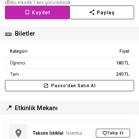
Bu etkinlik 1 kez görüntülendi.
Kaydet
Paylaş
🎫
Biletler
Kategori
Fiyat
Öğrenci
180 TL
Tam
240 TL
Passo'dan Satın Al
📍
Etkinlik Mekanı
Taksim İstiklal
· İstanbul
Takip Et