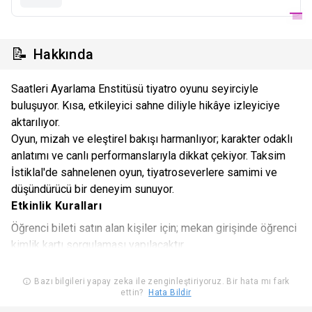
📝
Hakkında
Saatleri Ayarlama Enstitüsü tiyatro oyunu seyirciyle
buluşuyor. Kısa, etkileyici sahne diliyle hikâye izleyiciye
aktarılıyor.
Oyun, mizah ve eleştirel bakışı harmanlıyor; karakter odaklı
anlatımı ve canlı performanslarıyla dikkat çekiyor. Taksim
İstiklal'de sahnelenen oyun, tiyatroseverlere samimi ve
düşündürücü bir deneyim sunuyor.
Etkinlik Kuralları
Öğrenci bileti satın alan kişiler için; mekan girişinde öğrenci
kimlik kartı sorgulaması yapılacaktır.
Organizasyon firması, bilet fiyatlarını değiştirme hakkını
Bazı bilgileri yapay zeka ile zenginleştiriyoruz. Bir hata mı fark
ettin?
Hata Bildir
saklı tutar.