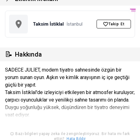
Taksim İstiklal
· İstanbul
Takip Et
📝
Hakkında
SADECE JULİET, modern tiyatro sahnesinde özgün bir
yorum sunan oyun. Aşkın ve kimlik arayışının iç içe geçtiği
güçlü bir yapıt.
Taksim İstiklal'de izleyiciyi etkileyen bir atmosfer kuruluyor;
çarpıcı oyunculuklar ve yenilikçi sahne tasarımı ön planda.
Duygu yoğunluğu yüksek, düşündüren bir tiyatro deneyimi
vaat ediyor.
Bazı bilgileri yapay zeka ile zenginleştiriyoruz. Bir hata mı fark
ettin?
Hata Bildir