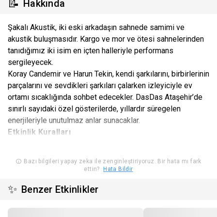
📝
Hakkında
Şakalı Akustik, iki eski arkadaşın sahnede samimi ve
akustik buluşmasıdır. Kargo ve mor ve ötesi sahnelerinden
tanıdığımız iki isim en içten halleriyle performans
sergileyecek.
Koray Candemir ve Harun Tekin, kendi şarkılarını, birbirlerinin
parçalarını ve sevdikleri şarkıları çalarken izleyiciyle ev
ortamı sıcaklığında sohbet edecekler. DasDas Ataşehir’de
sınırlı sayıdaki özel gösterilerde, yıllardır süregelen
enerjileriyle unutulmaz anlar sunacaklar.
Etkinlik Kuralları
18 yaş sınırı vardır. 18 yaş altı katılımcılar etkinliğe anne
ve\veya babasının refakatinde katılabilir.
Bazı bilgileri yapay zeka ile zenginleştiriyoruz. Bir hata mı fark
ettin?
Hata Bildir
18 yaş altı katılımcılara alkol satışı yasaktır.
Öğrenci bileti, Öğrenci kimliği ile geçerlidir.
✨
Benzer Etkinlikler
Organizasyon şirketinin programda ve bilet fiyatlarında
değişiklik yapma hakkı saklıdır.