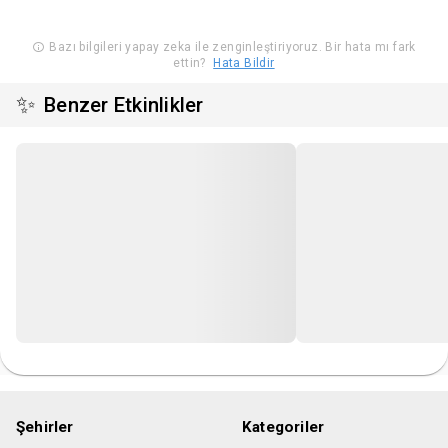
Bazı bilgileri yapay zeka ile zenginleştiriyoruz. Bir hata mı fark
ettin?
Hata Bildir
✨
Benzer Etkinlikler
Şehirler
Kategoriler