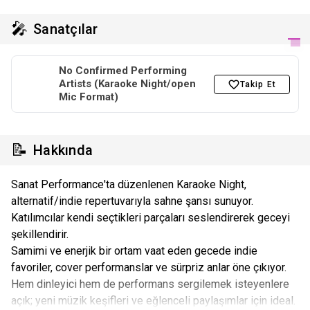
🎤
Sanatçılar
No Confirmed Performing
Artists (Karaoke Night/open
Takip Et
Mic Format)
📝
Hakkında
Sanat Performance'ta düzenlenen Karaoke Night,
alternatif/indie repertuvarıyla sahne şansı sunuyor.
Katılımcılar kendi seçtikleri parçaları seslendirerek geceyi
şekillendirir.
Samimi ve enerjik bir ortam vaat eden gecede indie
favoriler, cover performanslar ve sürpriz anlar öne çıkıyor.
Hem dinleyici hem de performans sergilemek isteyenlere
açık; yeni müzik keşifleri ve eğlenceli paylaşımlar için ideal.