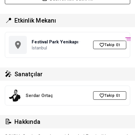
📍
Etkinlik Mekanı
Festival Park Yenikapı
·
Takip Et
İstanbul
🎤
Sanatçılar
Serdar Ortaç
Takip Et
📝
Hakkında