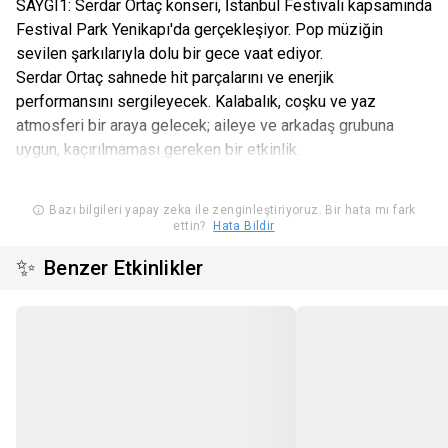
SAYGI1: Serdar Ortaç konseri, İstanbul Festivali kapsamında
Festival Park Yenikapı'da gerçekleşiyor. Pop müziğin
sevilen şarkılarıyla dolu bir gece vaat ediyor.
Serdar Ortaç sahnede hit parçalarını ve enerjik
performansını sergileyecek. Kalabalık, coşku ve yaz
atmosferi bir araya gelecek; aileye ve arkadaş grubuna
uygun, kaçırılmaması gereken bir etkinlik.
Bazı bilgileri yapay zeka ile zenginleştiriyoruz. Bir hata mı fark
ettin?
Hata Bildir
✨
Benzer Etkinlikler