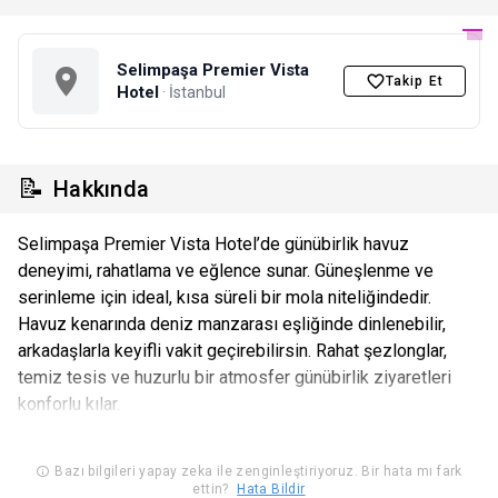
Selimpaşa Premier Vista
Takip Et
Hotel
· İstanbul
📝
Hakkında
Selimpaşa Premier Vista Hotel’de günübirlik havuz
deneyimi, rahatlama ve eğlence sunar. Güneşlenme ve
serinleme için ideal, kısa süreli bir mola niteliğindedir.
Havuz kenarında deniz manzarası eşliğinde dinlenebilir,
arkadaşlarla keyifli vakit geçirebilirsin. Rahat şezlonglar,
temiz tesis ve huzurlu bir atmosfer günübirlik ziyaretleri
konforlu kılar.
Bazı bilgileri yapay zeka ile zenginleştiriyoruz. Bir hata mı fark
ettin?
Hata Bildir