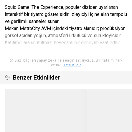
Squid Game: The Experience, popüler diziden uyarlanan
interaktif bir tiyatro gösterisidir. İzleyiciyi içine alan tempolu
ve gerilimli sahneler sunar.
Mekan MetroCity AVM içindeki tiyatro alanıdır; prodüksiyon
görsel açıdan yoğun, atmosferi ürkütücü ve sürükleyicidir.
Katılımcılara unutulmaz, heyecanlı bir deneyim vaat edilir.
Bazı bilgileri yapay zeka ile zenginleştiriyoruz. Bir hata mı fark
ettin?
Hata Bildir
✨
Benzer Etkinlikler