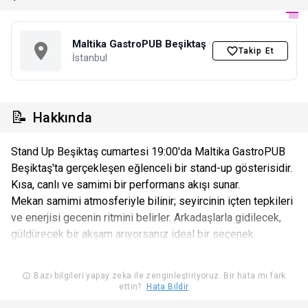
Maltika GastroPUB Beşiktaş
·
Takip Et
İstanbul
📝
Hakkında
Stand Up Beşiktaş cumartesi 19:00'da Maltika GastroPUB
Beşiktaş'ta gerçekleşen eğlenceli bir stand-up gösterisidir.
Kısa, canlı ve samimi bir performans akışı sunar.
Mekan samimi atmosferiyle bilinir; seyircinin içten tepkileri
ve enerjisi gecenin ritmini belirler. Arkadaşlarla gidilecek,
güldürecek bir akşam arıyorsanız ideal bir seçenek.
Bazı bilgileri yapay zeka ile zenginleştiriyoruz. Bir hata mı fark
ettin?
Hata Bildir