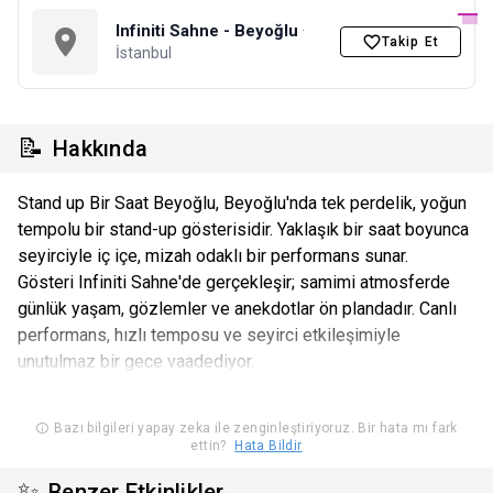
Infiniti Sahne - Beyoğlu
·
Takip Et
İstanbul
📝
Hakkında
Stand up Bir Saat Beyoğlu, Beyoğlu'nda tek perdelik, yoğun
tempolu bir stand-up gösterisidir. Yaklaşık bir saat boyunca
seyirciyle iç içe, mizah odaklı bir performans sunar.
Gösteri Infiniti Sahne'de gerçekleşir; samimi atmosferde
günlük yaşam, gözlemler ve anekdotlar ön plandadır. Canlı
performans, hızlı temposu ve seyirci etkileşimiyle
unutulmaz bir gece vaadediyor.
Bazı bilgileri yapay zeka ile zenginleştiriyoruz. Bir hata mı fark
ettin?
Hata Bildir
✨
Benzer Etkinlikler