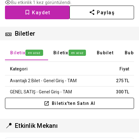
Bu etkinlik 1 kez görüntülendi.
Kaydet
Paylaş
🎫
Biletler
Biletix
Biletix
Bubilet
Bubil
en ucuz
en ucuz
Kategori
Fiyat
Avantajlı 2 Bilet - Genel Giriş - TAM
275 TL
GENEL SATIŞ - Genel Giriş - TAM
300 TL
Biletix'ten Satın Al
📍
Etkinlik Mekanı