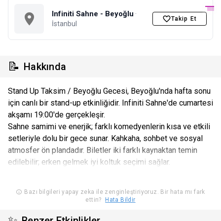
Infiniti Sahne - Beyoğlu
·
Takip Et
İstanbul
📝
Hakkında
Stand Up Taksim / Beyoğlu Gecesi, Beyoğlu'nda hafta sonu
için canlı bir stand-up etkinliğidir. Infiniti Sahne'de cumartesi
akşamı 19:00'de gerçekleşir.
Sahne samimi ve enerjik; farklı komedyenlerin kısa ve etkili
setleriyle dolu bir gece sunar. Kahkaha, sohbet ve sosyal
atmosfer ön plandadır. Biletler iki farklı kaynaktan temin
edilebilir; erken gelmek iyi koltuk seçimi sağlar.
Bazı bilgileri yapay zeka ile zenginleştiriyoruz. Bir hata mı fark
ettin?
Hata Bildir
✨
Benzer Etkinlikler