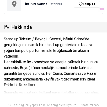
İnfiniti Sahne
· İstanbul
Takip Et
📝
Hakkında
Stand up Taksim / Beyoğlu Gecesi, İnfiniti Sahne'de
gerçekleşen dinamik bir stand-up gösterisidir. Kısa ve
yoğun tempolu performanslarla eğlenceli bir akşam
vadedilir.
Her etkinlikte üç komedyen ve enerjisi yüksek bir sunucu
sahnede; Beyoğlu’nun nostaljik atmosferinde kahkaha
garantili bir gece sunulur. Her Cuma, Cumartesi ve Pazar
düzenlenir; arkadaşlarla keyifli vakit geçirmek için ideal.
Etkinlik Kuralları
Gününde ve saatinde kullanılmayan biletler geçersiz olup,
bilet bedeli ve hizmet bedeli iadesi ve/ veya değişiklik
yapılması mümkün değildir. Gün ve saatinde kullanılmayan
Bazı bilgileri yapay zeka ile zenginleştiriyoruz. Bir hata mı fark