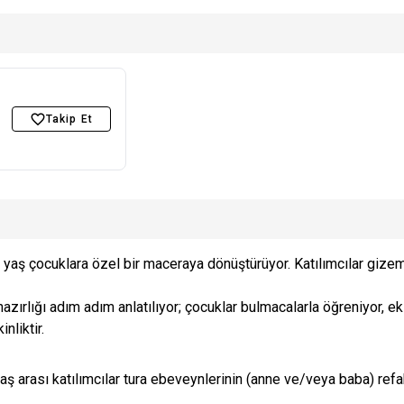
Takip Et
aş çocuklara özel bir maceraya dönüştürüyor. Katılımcılar gizemli
hazırlığı adım adım anlatılıyor; çocuklar bulmacalarla öğreniyor, 
nliktir.
aş arası katılımcılar tura ebeveynlerinin (anne ve/veya baba) refaka