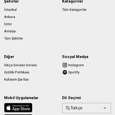
indirimli bilete tabi olduğu kabul ve tahaahüt eder. İndirimli
Şehirler
Kategoriler
biletler için satın alınan biletin etkinlik mekanında kimlik
İstanbul
Tüm Kategoriler
ibrazı zorunlu olacaktır.
Ankara
Etkinlik saatine geç kalınması durumunda Biletinial
İzmir
kullanıcının etkinlik mekanına alınması konusunda hiçbir
Antalya
şekilde sorumlu değildir.
Tüm Şehirler
Diğer
Sosyal Medya
Sıkça Sorulan Sorular
Instagram
Gizlilik Politikası
Spotify
Kullanım Şartları
Mobil Uygulamalar
Dil Seçimi
Türkçe