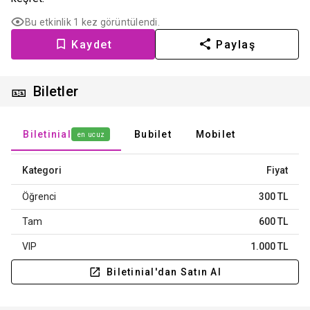
Bu etkinlik 1 kez görüntülendi.
Kaydet
Paylaş
🎫
Biletler
Biletinial
Bubilet
Mobilet
en ucuz
Kategori
Fiyat
Öğrenci
300 TL
Tam
600 TL
VIP
1.000 TL
Biletinial'dan Satın Al