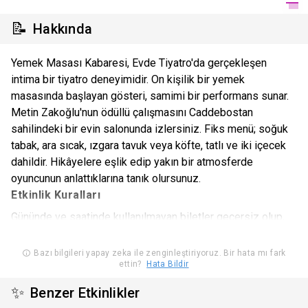
📝
Hakkında
Yemek Masası Kabaresi, Evde Tiyatro'da gerçekleşen
intima bir tiyatro deneyimidir. On kişilik bir yemek
masasında başlayan gösteri, samimi bir performans sunar.
Metin Zakoğlu'nun ödüllü çalışmasını Caddebostan
sahilindeki bir evin salonunda izlersiniz. Fiks menü; soğuk
tabak, ara sıcak, ızgara tavuk veya köfte, tatlı ve iki içecek
dahildir. Hikâyelere eşlik edip yakın bir atmosferde
oyuncunun anlattıklarına tanık olursunuz.
Etkinlik Kuralları
Gününde ve saatinde kullanılmayan biletler geçersiz olup,
bilet bedeli ve hizmet bedeli iadesi ve/ veya değişiklik
yapılması mümkün değildir. Gün ve saatinde kullanılmayan
Bazı bilgileri yapay zeka ile zenginleştiriyoruz. Bir hata mı fark
ettin?
Hata Bildir
biletlerin iadesi için Biletinial’dan talepte bulunulamaz.
Biletiniz mücbir sebep ya da etkinliğin iptali haricinde
✨
Benzer Etkinlikler
herhangi bir sebeple kullanılamayacak ise, en geç etkinlik