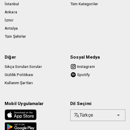
ibrazı zorunlu olacaktır.
İstanbul
Tüm Kategoriler
Etkinlik saatine geç kalınması durumunda Biletinial
Ankara
kullanıcının etkinlik mekanına alınması konusunda hiçbir
İzmir
şekilde sorumlu değildir.
Antalya
Tüm Şehirler
Diğer
Sosyal Medya
Sıkça Sorulan Sorular
Instagram
Gizlilik Politikası
Spotify
Kullanım Şartları
Mobil Uygulamalar
Dil Seçimi
Türkçe