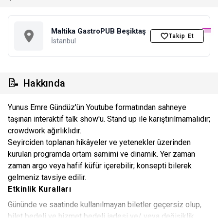
Maltika GastroPUB Beşiktaş
·
Takip Et
İstanbul
📝
Hakkında
Yunus Emre Gündüz'ün Youtube formatından sahneye
taşınan interaktif talk show'u. Stand up ile karıştırılmamalıdır;
crowdwork ağırlıklıdır.
Seyirciden toplanan hikâyeler ve yetenekler üzerinden
kurulan programda ortam samimi ve dinamik. Yer zaman
zaman argo veya hafif küfür içerebilir; konsepti bilerek
gelmeniz tavsiye edilir.
Etkinlik Kuralları
Gününde ve saatinde kullanılmayan biletler geçersiz olup,
bilet bedeli ve hizmet bedeli iadesi ve/ veya değişiklik