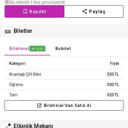
Bu etkinlik 1 kez görüntülendi.
Kaydet
Paylaş
🎫
Biletler
Biletinial
Bubilet
en ucuz
Kategori
Fiyat
Avantajlı Çift Bilet
250 TL
Öğrenci
300 TL
Tam
520 TL
Biletinial'dan Satın Al
📍
Etkinlik Mekanı