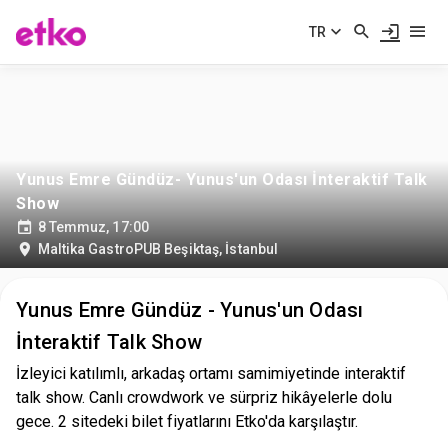
TR
Yunus Emre Gündüz- Yunus'un Odası İnteraktif Talk
Show
8 Temmuz, 17:00
Maltika GastroPUB Beşiktaş
,
İstanbul
Yunus Emre Gündüz - Yunus'un Odası
İnteraktif Talk Show
İzleyici katılımlı, arkadaş ortamı samimiyetinde interaktif
talk show. Canlı crowdwork ve sürpriz hikâyelerle dolu
gece. 2 sitedeki bilet fiyatlarını Etko'da karşılaştır.