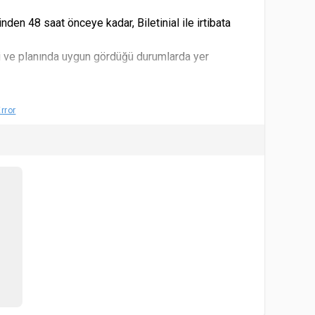
nden 48 saat önceye kadar, Biletinial ile irtibata
i ve planında uygun gördüğü durumlarda yer
l eder. Yaş sınırları için satın alınan biletin etkinlik
rror
irimli bilete tabi olduğu kabul ve tahaahüt eder.
orumlu değildir.