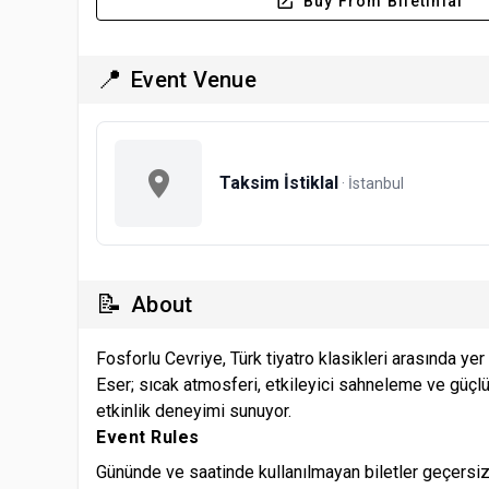
Buy From Biletinial
📍
Event Venue
Taksim İstiklal
· İstanbul
📝
About
Fosforlu Cevriye, Türk tiyatro klasikleri arasında yer
Eser; sıcak atmosferi, etkileyici sahneleme ve güçlü
etkinlik deneyimi sunuyor.
Event Rules
Gününde ve saatinde kullanılmayan biletler geçersiz