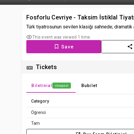
Fosforlu Cevriye - Taksim İstiklal Tiya
Türk tiyatrosunun sevilen klasiği sahnede; dramatik a
This event was viewed 1 time.
Save
🎫
Tickets
Biletinial
Bubilet
cheapest
Category
Öğrenci
Tam