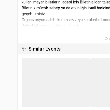
kullanılmayan biletlerin iadesi için Biletinial’dan ta
Biletiniz mücbir sebep ya da etkinliğin iptali haricin
geçebilirsiniz.
Organizasyon sahibi kurum ve/veya kuruluşlar konse
değişikliği yapma hakkına sahiptir.
Kullanıcı Biletinial üzerinden satın almış olduğu biletl
mekanında kimlik ibrazı zorunlu olacaktır.
W
Etkinliğe ait indirimli bilet tanımı olması ve indiriml
✨
Similar Events
İndirimli biletler için satın alınan biletin etkinlik mek
Etkinlik saatine geç kalınması durumunda Biletinial k