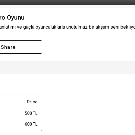
tro Oyunu
nlatımı ve güçlü oyunculuklarla unutulmaz bir akşam seni bekliyor.
Share
Price
500 TL
600 TL