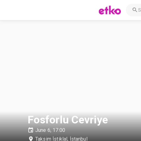
Fosforlu Cevriye
June 6, 17:00
Taksim İstiklal
,
İstanbul