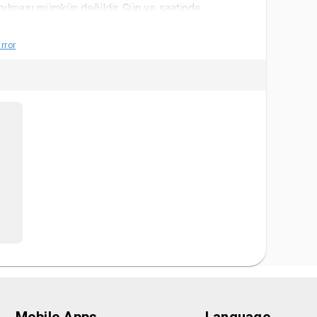
apılması mümkün değildir. Gün ve saatinde
rror
i ve planında uygun gördüğü durumlarda yer
 satın alan kullanıcılara para iadesi yapamamaktadır.
asebe birimine yazılı ve ıslak imzalı dilekçe ile
n aralarında para çıkışının sağlanabilmesi için
r. Kullanıcıların en az seviyede mağdur edilebilmesi
nunda kullanılmak üzere bilet başına ödenen tutar
l eder. Yaş sınırları için satın alınan biletin etkinlik
irimli bilete tabi olduğu kabul ve tahaahüt eder.