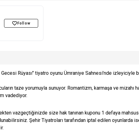
Follow
 Gecesi Rüyası" tiyatro oyunu Ümraniye Sahnesi'nde izleyiciyle bul
cuların taze yorumuyla sunuyor. Romantizm, karmaşa ve mizahı 
am vadediyor.
kten vazgeçtiğinizde size hak tanınan kuponu 1 defaya mahsus kul
ulunabilirsiniz. Şehir Tiyatroları tarafından iptal edilen oyunlarda i
r.