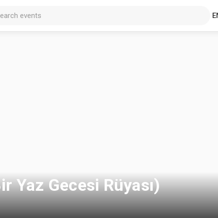
E
Bir Yaz Gecesi Rüyası)