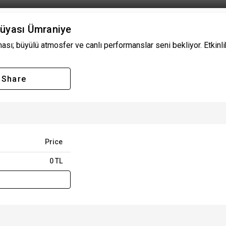
 Rüyası Ümraniye
ı; büyülü atmosfer ve canlı performanslar seni bekliyor. Etkinlik
Share
Price
0 TL