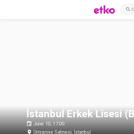
İstanbul Erkek Lisesi (
June 10, 17:00
Ümraniye Sahnesi
,
İstanbul