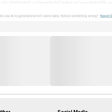
 olup, bilet bedeli ve hizmet bedeli iadesi ve/ veya değişiklik y
lepte bulunulamaz.
e use AI to generate/enrich some data. Notice something wrong?
Report E
r verilecek alanlarda ve/veya konser salonlarında oturum düzen
ediye mevzuatı gereğince oyun iptali durumlarında ilk etapta bilet
için iade talebinde bulunan kullanıcının İBB Şehir Tiyatroları Muh
ı Müdürlüğü, İBB Gelirler Müdürlüğü ve İBB Giderler Müdürlüğü’nü
ıcının yazılı dilekçesinde belirttiği iban adresine yatırılmaktadı
nıcıların profillerinde istedikleri başka bir Şehir Tiyatroları oyu
er için etkinlik için geçerli olan yaş sınırı kurallarına uyduğunu kabu
i bilet seçeneği ile bilet satın alınması durumunda Kullanıcı bu ind
anında kimlik ibrazı zorunlu olacaktır.