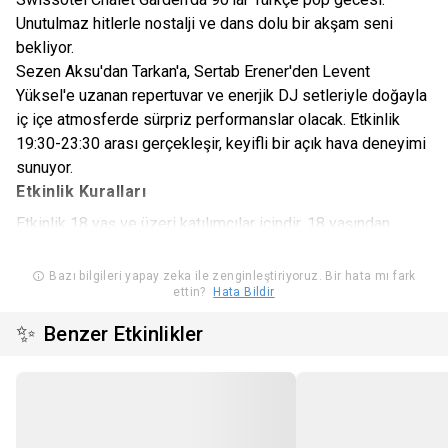
Unutulmaz hitlerle nostalji ve dans dolu bir akşam seni
bekliyor.
Sezen Aksu'dan Tarkan'a, Sertab Erener'den Levent
Yüksel'e uzanan repertuvar ve enerjik DJ setleriyle doğayla
iç içe atmosferde sürpriz performanslar olacak. Etkinlik
19:30-23:30 arası gerçekleşir, keyifli bir açık hava deneyimi
sunuyor.
Etkinlik Kuralları
Etkinlik 18 yaş ve üzeri katılımcılar içindir. 18 yaşından
küçük katılımcılarımız ebevynleri ile giriş yapabilir.
Etkinlik Swissotel The Bosphorus
Chalet Garden
'da
Bazı bilgileri yapay zeka ile zenginleştiriyoruz. Bir hata mı fark
ettin?
Hata Bildir
gerçekleşecektir.
Etkinlik alanına yiyecek içecek, kesici, delici veya yanıcı alet
✨
Benzer Etkinlikler
sokmak yasaktır.
Etkinlik katılımcıları etkinlik alanı içerisinde fotoğraf & video
çekiminin yapılacağını kabul eder.
Organizasyon ve mekan yetkilileri uygun görmedikleri ve ya
sorun çıkaran kişileri etkinlik alanına almama hakkına