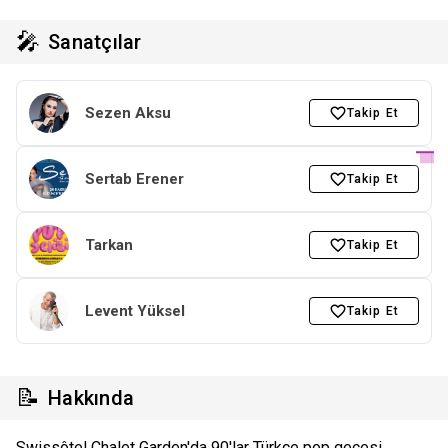
🎤
Sanatçılar
Sezen Aksu
Takip Et
Sertab Erener
Takip Et
Tarkan
Takip Et
Levent Yüksel
Takip Et
📝
Hakkında
Swissôtel Chalet Garden'da 90'lar Türkçe pop gecesi.